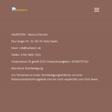
/*Jahreszahl am unteren Ende der Homepage einblenden*/
/*Akkordeon-Elemente
geschlossen*/
/* Schließsymbol in Akkordeon anzeigen*/
/*Akkorden Schließsymbol unten
anzeigen*/
HALBSTERN – Marcus Eiternick
Paul-Singer-Str. 33, 06116 Halle (Saale)
Email: info@halbstern.de
Telefon: 0160 9800 7294
Umsatzsteuer ID gemäß §27a Umsatzsteuergesetz: DE369747162
Alternative Streitbeilegung:
Zur Teilnahme an einem Streitbeilegungsverfahren vor einer
Verbraucherschlichtungsstelle sind wir nicht verpflichtet und nicht bereit.